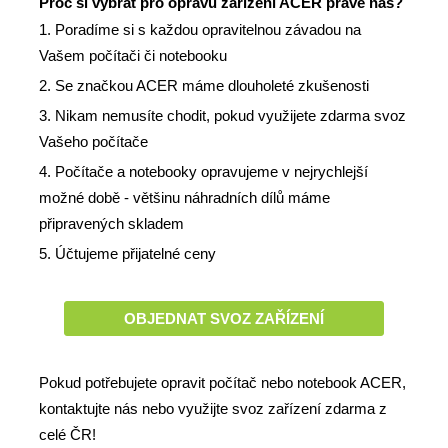
Proč si vybrat pro opravu zařízení ACER právě nás?
1. Poradíme si s každou opravitelnou závadou na
Vašem počítači či notebooku
2. Se značkou ACER máme dlouholeté zkušenosti
3. Nikam nemusíte chodit, pokud využijete zdarma svoz
Vašeho počítače
4. Počítače a notebooky opravujeme v nejrychlejší
možné době - většinu náhradních dílů máme
připravených skladem
5. Účtujeme přijatelné ceny
OBJEDNAT SVOZ ZAŘÍZENÍ
Pokud potřebujete opravit počítač nebo notebook ACER,
kontaktujte nás
nebo využijte
svoz zařízení
zdarma z
celé ČR
!