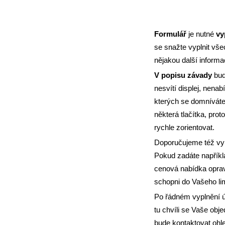
Formulář
je nutné
vy
se snažte vyplnit vš
nějakou další informa
V popisu závady
buď
nesvítí displej, nena
kterých se domníváte
některá tlačítka, pro
rychle zorientovat.
Doporučujeme též vyp
Pokud zadáte napříkla
cenová nabídka oprav
schopni do Vašeho li
Po řádném vyplnění 
tu chvíli se Vaše ob
bude kontaktovat ohl