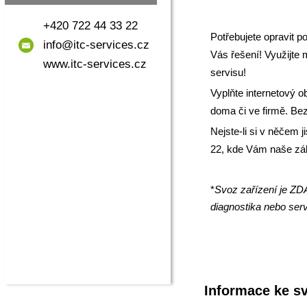
+420 722 44 33 22
Potřebujete opravit 
info@itc-services.cz
Vás řešení! Využijte 
www.itc-services.cz
servisu!
Vyplňte internetový
o
doma či ve firmě. Be
Nejste-li si v něčem j
22, kde Vám naše zák
*
Svoz zařízení je ZD
diagnostika nebo ser
Informace ke sv