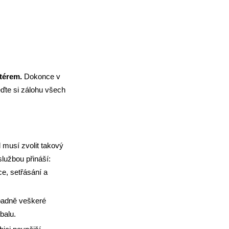
térem.
Dokonce v
ďte si zálohu všech
 musí zvolit takový
službou přináší:
ce, setřásání a
ípadně veškeré
balu.