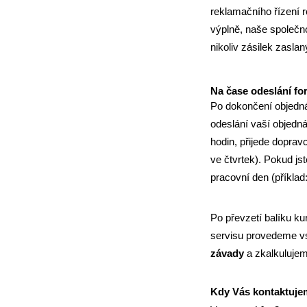
reklamačního řízení 
výplně, naše společn
nikoliv zásilek zasla
Na čase odeslání fo
Po dokončení objedná
odeslání vaší objedná
hodin, přijede doprav
ve čtvrtek). Pokud js
pracovní den (příklad
Po převzetí balíku ku
servisu provedeme vs
závady
a zkalkuluje
Kdy Vás kontaktuj