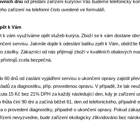
covních dnů
od předání zařízení kurýrovi Vás budeme telefonicky ko
o zařízení na telefonní číslo uvedené ve formuláři.
zpět k Vám
ět k vám využíváme opět služeb kurýra. Zboží se k vám dostane obvy
nčení servisu. Jakmile dojde k odeslání balíku zpět k Vám, obdržíte
o zásilky. Zákazníci od nás přijímají zboží v kvalitních obalových mat
přístrojů zcela bezpečná.
o 60 dnů od zaslání vyjádření servisu o ukončení opravy zajistit přev
adů za diagnostiku, příp. provedenou opravu. V případě, že tak neu
uta 15 Kč bez 21% DPH za každý následující den, kdy je zařízení u
 lhůta činí 90 dní a začíná běžet 61. den od telefonického, případně
 o provedení diagnostiky, případně o ukončení opravy. Pokud zákazn
zařízení nevyzvedne, bude zařízení ekologicky zlikvidováno bez náro