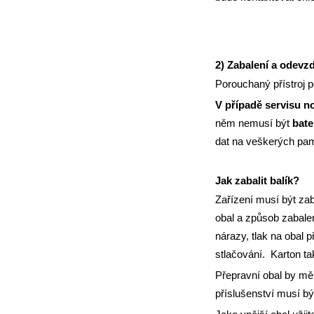
2) Zabalení a odevzd
Porouchaný přístroj p
V případě
servisu n
něm nemusí být
bate
dat na veškerých pa
Jak zabalit balík?
Zařízení musí být zab
obal a způsob zabalení
nárazy, tlak na obal 
stlačování. Karton ta
Přepravní obal by měl
příslušenství musí bý