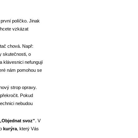
první políčko. Jinak
chcete vzkázat
tač chová. Např:
y skutečnosti, o
 klávesnici nefungují
 které nám pomohou se
enový strop opravy.
 překročit. Pokud
technici nebudou
„Objednat svoz“
. V
ho
kurýra
, který Vás