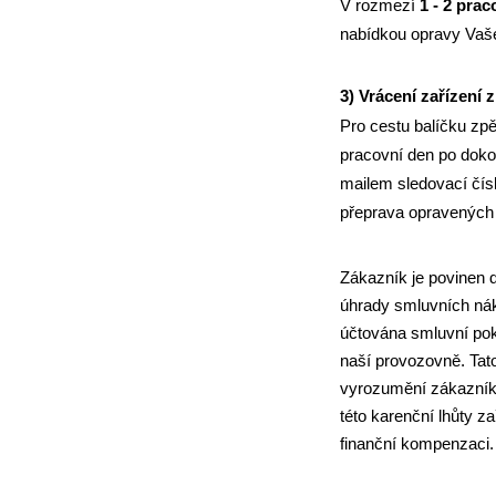
V rozmezí
1 - 2 pra
nabídkou opravy Vašeh
3) Vrácení zařízení 
Pro cestu balíčku zp
pracovní den po doko
mailem sledovací čísl
přeprava opravených 
Zákazník je povinen d
úhrady smluvních nákl
účtována smluvní pok
naší provozovně. Tato
vyrozumění zákazníka
této karenční lhůty 
finanční kompenzaci.