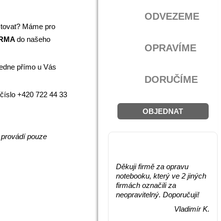
ODVEZEME
estovat? Máme pro
RMA
do našeho
OPRAVÍME
vedne přímo u Vás
DORUČÍME
. číslo +420 722 44 33
OBJEDNAT
 provádí pouze
RECENZE
Děkuji firmě za opravu
notebooku, který ve 2 jiných
firmách označili za
neopravitelný. Doporučuji!
Vladimír K.