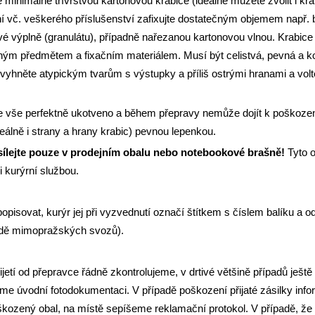
e minimálně třívrstvou kartonovou krabice (ideálně můžete zvolit i kra
í vč. veškerého příslušenství zafixujte dostatečným objemem např. b
vé výplně (granulátu), případně nařezanou kartonovou vlnou. Krabice
ým předmětem a fixačním materiálem. Musí být celistvá, pevná a k
vyhněte atypickým tvarům s výstupky a příliš ostrými hranami a volte
e je vše perfektně ukotveno a během přepravy nemůže dojít k poškozen
deálně i strany a hrany krabic) pevnou lepenkou.
sílejte pouze v prodejním obalu nebo notebookové brašně!
Tyto 
 kurýrní službou.
popisovat, kurýr jej při vyzvednutí označí štítkem s číslem balíku a o
padě mimopražských svozů).
ijetí od přepravce řádně zkontrolujeme, v drtivé většině případů ještě
me úvodní fotodokumentaci. V případě poškození přijaté zásilky inf
škozený obal, na místě sepíšeme reklamační protokol. V případě, že