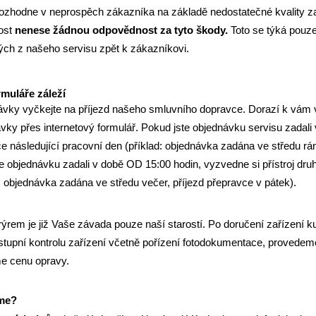
rozhodne v neprospěch zákazníka na základě nedostatečné kvality z
ost
nenese žádnou odpovědnost za tyto škody.
Toto se týká pouze 
ných z našeho servisu zpět k zákazníkovi.
rmuláře záleží
vky vyčkejte na příjezd našeho smluvního dopravce. Dorazí k vám v
vky přes internetový formulář. Pokud jste objednávku servisu zadal
ce následující pracovní den (příklad: objednávka zadána ve středu rá
te objednávku zadali v době OD 15:00 hodin, vyzvedne si přístroj druh
: objednávka zadána ve středu večer, příjezd přepravce v pátek).
rýrem je již Vaše závada pouze naší starostí. Po doručení zařízení 
tupní kontrolu zařízení včetně pořízení fotodokumentace, provede
me
cenu opravy
.
eme?