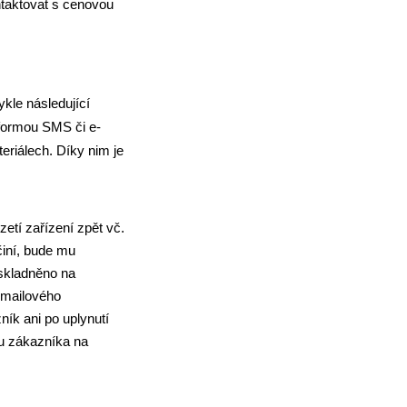
ntaktovat s cenovou
kle následující
 formou SMS či e-
eriálech. Díky nim je
zetí zařízení zpět vč.
činí, bude mu
skladněno na
 emailového
ík ani po uplynutí
ku zákazníka na