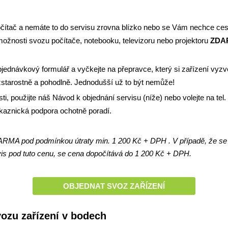
počítač a nemáte to do servisu zrovna blízko nebo se Vám nechce c
možnosti svozu počítače, notebooku, televizoru nebo projektoru
ZDA
bjednávkový formulář
a vyčkejte na přepravce, který si zařízení vyz
zstarostně a pohodlně. Jednodušší už to být nemůže!
isti, použijte náš Návod k objednání servisu (níže) nebo volejte na tel
aznická podpora ochotně poradí.
ARMA pod podmínkou útraty min. 1 200 Kč + DPH . V případě, že se
vis pod tuto cenu, se cena dopočítává do 1 200 Kč + DPH.
OBJEDNAT SVOZ ZAŘÍZENÍ
ozu zařízení v bodech