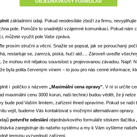
OBJEDNÁVKOVÝ FORMULÁŘ
plnit
základními údaji. Pokud neodesíláte zboží za firmu, nevyplňujte 
echna pole. Pomůže to snadnější vzájemné komunikaci. Pokud nám 
ci, můžete využít pole Vaše zpráva.
te prosím struční a věcní. Snažte se popsat, jak se porouchaný počí
bíhá, restartuje se, zamrzá, píská, hučí atd…. Zároveň uveďte všechn
, že mohou mít nějakou souvislost s projevovanou závadou. Např: Na
tože byla polita červeným vínem – to jsou pro nás cenné informace,
lnit i políčko s názvem
„Maximální cena opravy“.
V ní si určíte c
d maximální cenu 3000 korun, naši technici budou vědět, že ji nelze
y bude pod Vaším limitem, zařízení ihned opravíme. Pokud se naši 
mitu vejít, budeme Vás kontaktovat s možnými alternativami opravy.
údajů
potvrďte odeslání
objednávkového formuláře stiskem tlačítka
jednávka zaregistruje do našeho systému a my k Vám vyšleme naše
edně termínu vyzvednutí zařízení.