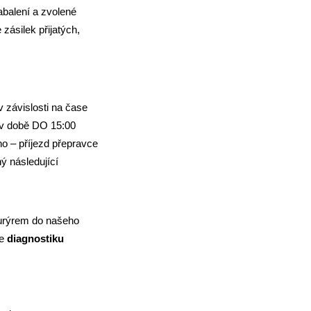
abalení a zvolené
zásilek přijatých,
 závislosti na čase
i v době DO 15:00
no – příjezd přepravce
ý následující
kurýrem do našeho
me
diagnostiku