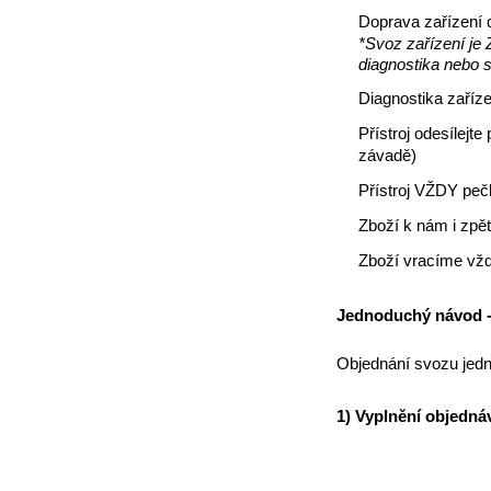
Doprava zařízení 
*Svoz zařízení je
diagnostika nebo 
Diagnostika zaříze
Přístroj odesílejt
závadě)
Přístroj VŽDY pečl
Zboží k nám i zpět
Zboží vracíme vžd
Jednoduchý návod - 
Objednání svozu jedn
1) Vyplnění objedná