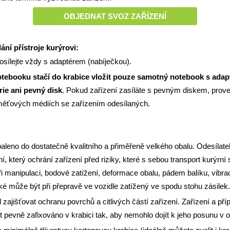
OBJEDNAT SVOZ ZAŘÍZENÍ
ání přístroje kurýrovi:
osílejte vždy s adaptérem (nabíječkou).
otebooku
stačí do krabice vložit pouze samotný notebook s adap
rie ani pevný disk
. Pokud zařízení zasíláte s pevným diskem, prove
měťových médiích se zařízením odesílaných.
aleno do dostatečně kvalitního a přiměřeně velkého obalu. Odesílatel
, který ochrání zařízení před riziky, které s sebou transport kurýrní 
při manipulaci, bodové zatížení, deformace obalu, pádem balíku, vibra
ké může být při přepravě ve vozidle zatížený ve spodu stohu zásilek.
 zajišťovat ochranu povrchů a citlivých částí zařízení. Zařízení a př
t pevně zafixováno v krabici tak, aby nemohlo dojít k jeho posunu v o