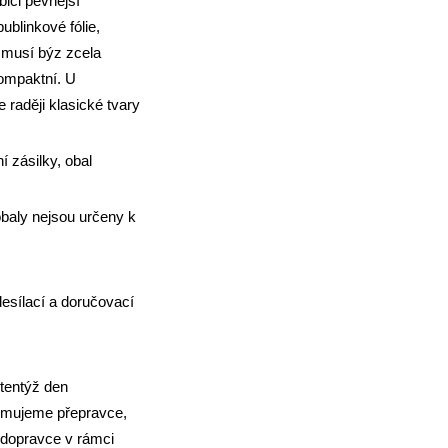
bici pevnější
ublinkové fólie,
 musí býz zcela
ompaktní. U
 raději klasické tvary
í zásilky, obal
obaly nejsou určeny k
desílací a doručovací
 tentýž den
ormujeme přepravce,
 dopravce v rámci